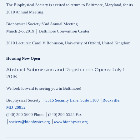
The Biophysical Society is excited to return to Baltimore, Maryland, for its
2019 Annual Meeting.
Biophysical Society 63rd Annual Meeting
March 2-6, 2019 │ Baltimore Convention Center
2019 Lecturer: Carol V. Robinson, University of Oxford, United Kingdom
Housing Now Open
Abstract Submission and Registration Opens: July 1,
2018
We look forward to seeing you in Baltimore!
Biophysical Society │
5515 Security Lane, Suite 1100 │Rockville,
MD
20852
(240) 290-5600 Phone │(240) 290-5555 Fax
│
society@biophysics.org
│
www.biophysics.org