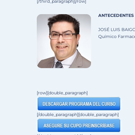
[/third_paragraph][/row]
ANTECEDENTES 
JOSÉ LUIS BAIG
Químico Farmacéu
[row][double_paragraph]
[/double_paragraph][double_paragraph]