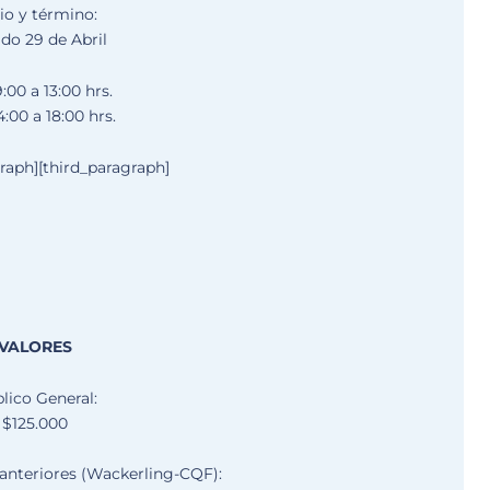
cio y término:
do 29 de Abril
:00 a 13:00 hrs.
4:00 a 18:00 hrs.
graph][third_paragraph]
VALORES
lico General:
$125.000
anteriores (Wackerling-CQF):