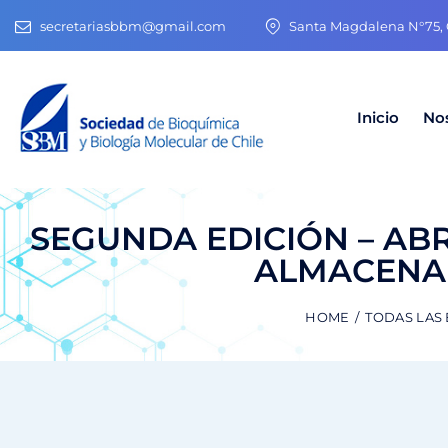
secretariasbbm@gmail.com
Santa Magdalena N°75, O
Inicio
No
SEGUNDA EDICIÓN – ABR
ALMACENAM
HOME
TODAS LAS