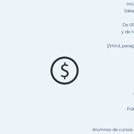
Ini
Sába
De 09
y de 1
[/third_para
Púb
Alumnos de cursos 