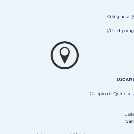
Colegiados (
[/third_para
LUGAR 
Colegio de Químicos
Call
San