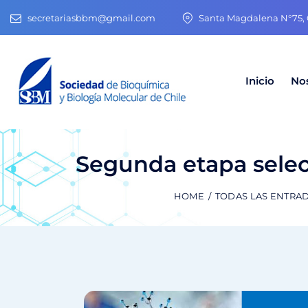
secretariasbbm@gmail.com
Santa Magdalena N°75, O
Inicio
No
Segunda etapa sele
HOME
TODAS LAS ENTRA