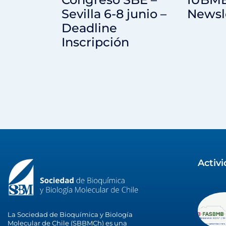
Sevilla 6-8 junio –
Newsl
Deadline
Inscripción
Activ
La Sociedad de Bioquímica y Biología
Molecular de Chile (SBBMCh) es una