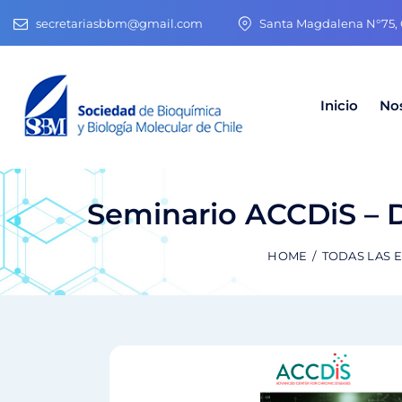
secretariasbbm@gmail.com
Santa Magdalena N°75, O
Inicio
No
Seminario ACCDiS – D
HOME
TODAS LAS 