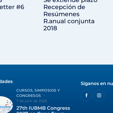
etter #6
Recepción de
Resúmenes
R.anual conjunta
2018
idades
Síganos en nu
CURSOS, SIMPOSIOS Y
CONGRESOS
7 de julio de 2026
27th IUBMB Congress