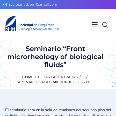
secretariasbbm@gmail.com
Seminario “Front
microrheology of biological
fluids”
HOME
TODAS LAS ENTRADAS
...
SEMINARIO “FRONT MICRORHEOLOGY OF...
El
seminario
será en la sala de reuniones del segundo piso del
Avda. Libertador Bernardo
edificio de investigación,