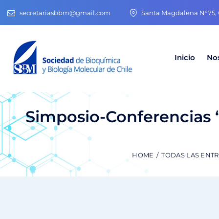
secretariasbbm@gmail.com
Santa Magdalena N°75, O
Inicio
No
Simposio-Conferencias 
HOME
TODAS LAS ENT