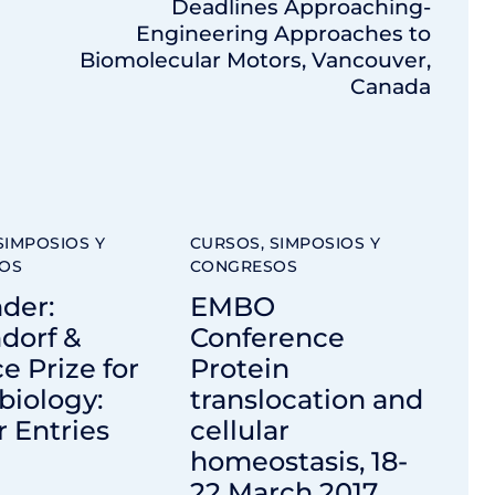
Deadlines Approaching-
Engineering Approaches to
Biomolecular Motors, Vancouver,
Canada
SIMPOSIOS Y
CURSOS, SIMPOSIOS Y
OS
CONGRESOS
der:
EMBO
dorf &
Conference
e Prize for
Protein
biology:
translocation and
r Entries
cellular
homeostasis, 18-
22 March 2017,