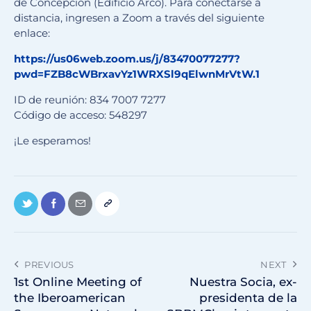
de Concepción (Edificio Arco). Para conectarse a
distancia, ingresen a Zoom a través del siguiente
enlace:
https://us06web.zoom.us/j/83470077277?
pwd=FZB8cWBrxavYz1WRXSl9qElwnMrVtW.1
ID de reunión: 834 7007 7277
Código de acceso: 548297
¡Le esperamos!
PREVIOUS
NEXT
1st Online Meeting of
Nuestra Socia, ex-
the Iberoamerican
presidenta de la