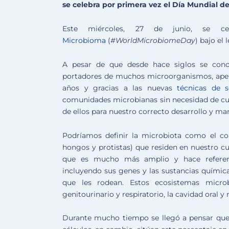
se celebra por primera vez el Día Mundial d
Este miércoles, 27 de junio, se 
Microbioma
(
#WorldMicrobiomeDay
) bajo el
A pesar de que desde hace siglos se cono
portadores de muchos microorganismos, apenas
años y gracias a las nuevas
técnicas de 
comunidades microbianas sin necesidad de cul
de ellos para nuestro correcto desarrollo y ma
Podríamos definir la microbiota como el con
hongos y protistas) que residen en nuestro c
que es mucho más amplio y hace referenc
incluyendo sus genes y las sustancias químic
que les rodean. Estos ecosistemas microb
genitourinario y respiratorio, la cavidad oral y n
Durante mucho tiempo se llegó a pensar que e