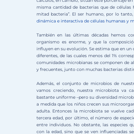
cálculos, en cambio, sitúan este porcentaje e
misma cantidad de bacterias que de célula
mitad bacteria”. El ser humano, por lo tanto
dinámica e interactiva de células humanas y 
También en las últimas décadas hemos con
organismo es enorme, y que la composició
influyen en su evolución. Se estima que en un
diferentes, de las cuales menos del 1% corres
comunidades microbianas se componen de al
y frecuentes, junto con muchas bacterias dis
Además, el conjunto de microbios de nuestr
vamos creciendo, nuestra microbiota va c
bastante uniforme –pero su diversidad microbi
a medida que los niños crecen sus microorgani
adulta. Entonces la microbiota se vuelve cada
tercera edad, por último, el número de especi
entre individuos. No obstante, las especies 
con la edad, sino que se ven influenciadas 