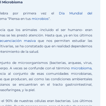
el Microbioma
celebra por primera vez el
Día Mundial del
 lema “Piensa en tus
microbios
“.
cía que los animales -incluido el ser humano- eran
 se les prestó atención. Hasta que, ya en los últimos
secuenciación masiva
que nos permiten estudiar las
tivarlas, se ha constatado que en realidad dependemos
ntenimiento de la salud.
junto de microorganismos (bacterias, arqueas, virus,
uerpo. A veces se confunde con el término
microbioma
,
ia al conjunto de esas comunidades microbianas,
as que producen, así como las condiciones ambientales
ianos se encuentran en el tracto gastrointestinal,
asofaríngea, y la piel.
l 90% de nuestras células eran bacterias. Los últimos