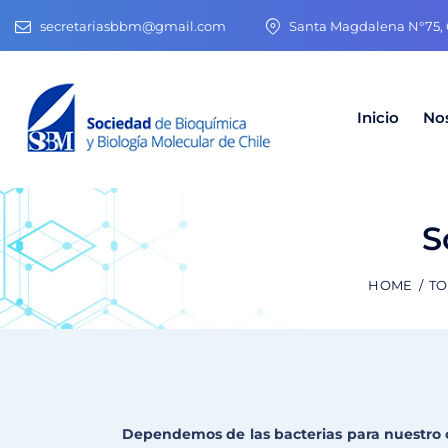
secretariasbbm@gmail.com
Santa Magdalena N°75, O
Inicio
No
S
HOME
TO
Dependemos de las bacterias para nuestro c