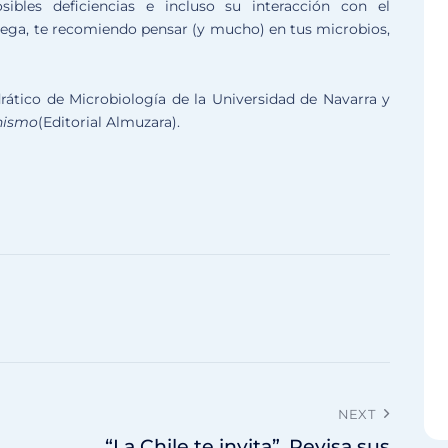
ibles deficiencias e incluso su interacción con el
lega, te recomiendo pensar (y mucho) en tus microbios,
drático de Microbiología de la Universidad de Navarra y
anismo
(Editorial Almuzara).
NEXT
“La Chile te invita”. Revisa sus