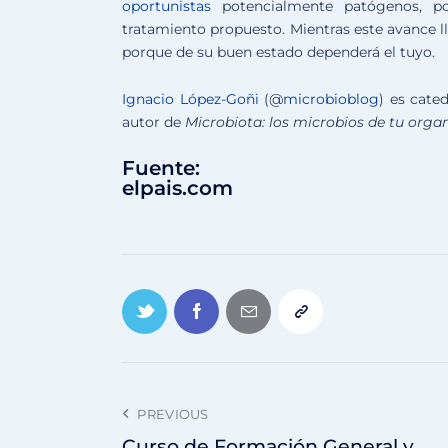
oportunistas
potencialmente patógenos, pos
tratamiento propuesto. Mientras este avance l
porque de su buen estado dependerá el tuyo.
Ignacio López-Goñi
(@
microbioblog
) es cate
autor de
Microbiota: los microbios de tu org
Fuente:
elpais.com
PREVIOUS
Curso de Formación General y