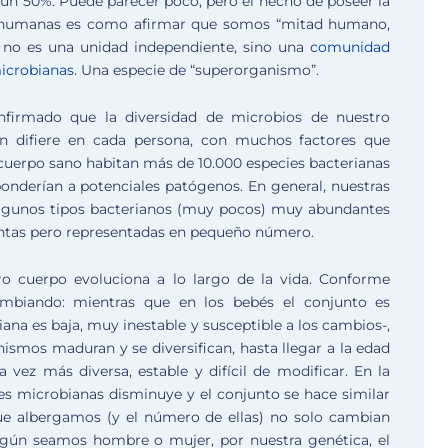
n un 50%. Puede parecer poco, pero el hecho de poseer la
s humanas es como afirmar que somos “mitad humano,
, no es una unidad independiente, sino una
comunidad
microbianas
. Una especie de “superorganismo”.
firmado que la diversidad de microbios de nuestro
n difiere en cada persona, con muchos factores que
 cuerpo sano habitan más de 10.000 especies bacterianas
ponderían a potenciales patógenos. En general, nuestras
gunos tipos bacterianos (muy pocos) muy abundantes
tintas pero representadas en pequeño número.
o cuerpo evoluciona a lo largo de la vida. Conforme
ambiando: mientras que en los bebés el conjunto es
ana es baja, muy inestable y susceptible a los cambios-,
smos maduran y se diversifican, hasta llegar a la edad
 vez más diversa, estable y difícil de modificar. En la
es microbianas disminuye y el conjunto se hace similar
que albergamos (y el número de ellas) no solo cambian
según seamos hombre o mujer, por nuestra genética, el