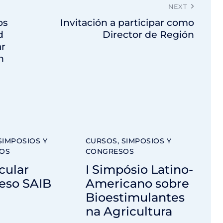
NEXT
os
Invitación a participar como
d
Director de Región
ar
n
SIMPOSIOS Y
CURSOS, SIMPOSIOS Y
OS
CONGRESOS
rcular
I Simpósio Latino-
eso SAIB
Americano sobre
Bioestimulantes
na Agricultura