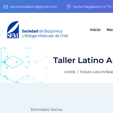
secretariasbbm@gmail.com
Santa Magdalena N°75, O
Inicio
No
Taller Latino 
HOME
TODAS LAS ENTRA
Estimados Socios: