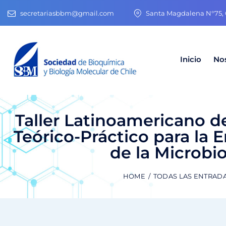
secretariasbbm@gmail.com
Santa Magdalena N°75, O
Inicio
No
Taller Latinoamericano d
Teórico-Práctico para l
de la Microbi
HOME
TODAS LAS ENTRAD