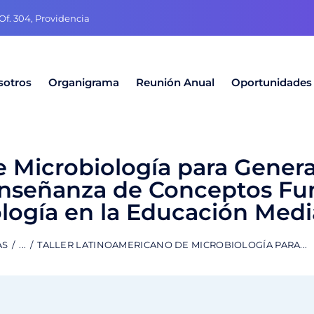
f. 304, Providencia
sotros
Organigrama
Reunión Anual
Oportunidades
e Microbiología para Gener
a Enseñanza de Conceptos F
ología en la Educación Medi
AS
...
TALLER LATINOAMERICANO DE MICROBIOLOGÍA PARA...