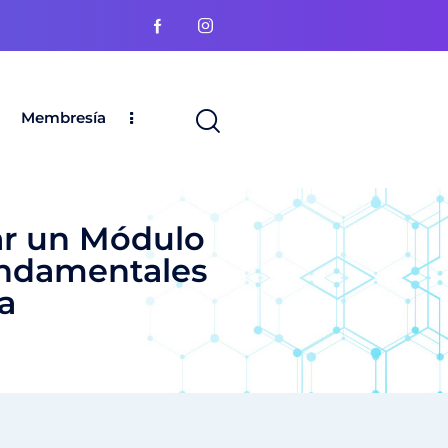
Membresía
ar un Módulo
undamentales
a