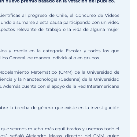
un nuevo premio basado en la votación del público.
 científicas al progreso de Chile, el Concurso de Videos
 mundo a sumarse a esta causa participando con un video
ectos relevante del trabajo o la vida de alguna mujer
ica y media en la categoría Escolar y todos los que
lico General, de manera individual o en grupos.
 Modelamiento Matemático (CMM) de la Universidad de
ociencia y la Nanotecnología (Cedenna) de la Universidad
s. Además cuenta con el apoyo de la Red Interamericana
obre la brecha de género que existe en la investigación
n que seamos mucho más equilibrados y usemos todo el
os”, señaló Alejandro Maass, director del CMM, quien