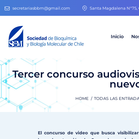
secretariasbbm@gmail.com
Santa Magdalena N°75, O
Inicio
No
Tercer concurso audiovis
nuevo
HOME
TODAS LAS ENTRAD
El concurso de video que busca visibiliza