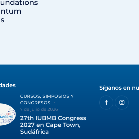
oundations
antum
cs
idades
Síganos en nu
CURSOS, SIMPOSIOS Y
CONGRESOS
7 de julio de 2026
27th IUBMB Congress
2027 en Cape Town,
Sudáfrica