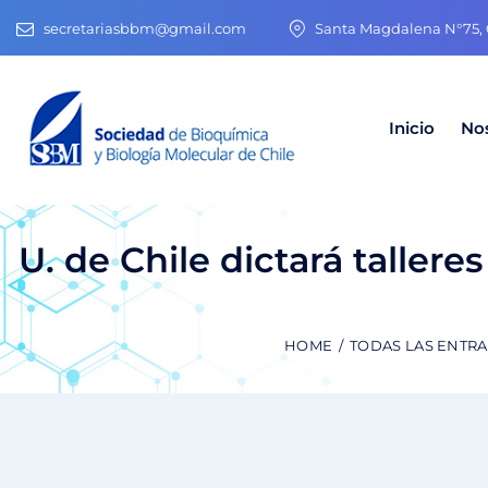
secretariasbbm@gmail.com
Santa Magdalena N°75, O
Inicio
No
U. de Chile dictará taller
HOME
TODAS LAS ENTR