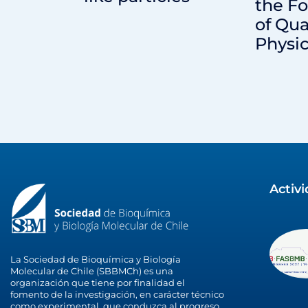
the F
of Qu
Physi
Activ
La Sociedad de Bioquímica y Biología
Molecular de Chile (SBBMCh) es una
organización que tiene por finalidad el
fomento de la investigación, en carácter técnico
como experimental, que conduzca al progreso