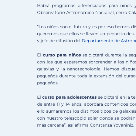
Habrá programas diferenciados para niños y 
Observatorio Astronómico Nacional, cerro Cal
“Los niños son el futuro y es por eso hemos dis
queremos que ellos se lleven un pedacito de un
y jefe de difusión del
Departamento de Astrono
El
curso para niños
se dictará durante la s
con los que esperamos sorprender a los niños e
galaxias y la nanotecnología. Hemos disp
pequeños durante toda la extensión del curso”
pequeños.
El
curso para adolescentes
se dictará en la t
de entre 11 y 14 años, abordará contenidos co
ello sumaremos los distintos tipos de galaxia
con nuestro telescopio solar donde se podrán 
más cercana”, así afirma Constanza Yovaniniz, m