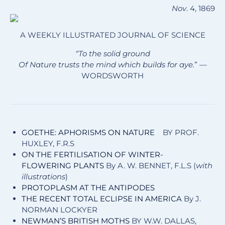
Nov
. 4, 1869
A WEEKLY ILLUSTRATED JOURNAL OF SCIENCE
“To the solid ground
Of Nature trusts the mind which builds for aye.
” —
WORDSWORTH
G
OETHE:
A
PHORISMS ON
N
ATURE
BY PROF.
HUXLEY, F.R.S
O
N THE
F
ERTILISATION OF
W
INTER-
F
LOWERING
P
LANTS
By A. W. BENNET, F.L.S (
with
illustrations
)
P
ROTOPLASM AT THE
A
NTIPODES
T
HE
R
ECENT
T
OTAL
E
CLIPSE IN
A
MERICA
By J.
NORMAN LOCKYER
NEWMAN’S BRITISH MOTHS
BY W.W. DALLAS,