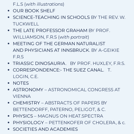
F.L.S (
with illustrations
)
O
UR
B
OOK
S
HELF
SCIENCE-TEACHING IN SCHOOLS
BY THE REV. W.
TUCKWELL
THE LATE PROFESSOR GRAHAM
BY PROF.
WILLIAMSON, F.R.S (
with portrait
)
MEETING OF THE GERMAN NATURALIST
AND PHYSICIANS AT INNSBRUCK
. BY A-GEIKIE
F.R.S
TRIASSIC DINOSAURIA
. BY PROF. HUXLEY, F.R.S.
CORRESPONDENCE:- THE SUEZ CANAL
. T.
LOGIN, C.E.
N
OTES
ASTRONOMY
– ASTRONOMICAL CONGRESS AT
VIENNA
CHEMISTRY
– ABSTRACTS OF PAPERS BY
BETTENDORFF, PATERNO, PELIGOT, & C.
PHYSICS
– MAGNUS ON HEAT.SPECTRA
PHYSIOLOGY
– PETTENKOFER OF CHOLERA, & c.
S
OCIETIES AND
A
CADEMIES