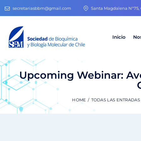
secretariasbbm@gmail.com
Santa Magdalena N°75, O
Inicio
No
Upcoming Webinar: Av
HOME
TODAS LAS ENTRADAS