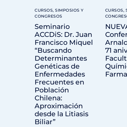
CURSOS, SIMPOSIOS Y
CURSOS, 
CONGRESOS
CONGRES
Seminario
NUEV
ACCDiS: Dr. Juan
Confer
Francisco Miquel
Arnald
“Buscando
71 ani
Determinantes
Facult
Genéticas de
Quími
Enfermedades
Farma
Frecuentes en
Población
Chilena:
Aproximación
desde la Litiasis
Biliar”