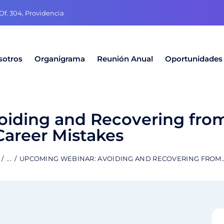
f. 304, Providencia
sotros
Organigrama
Reunión Anual
Oportunidades
oiding and Recovering f
Career Mistakes
...
UPCOMING WEBINAR: AVOIDING AND RECOVERING FROM..