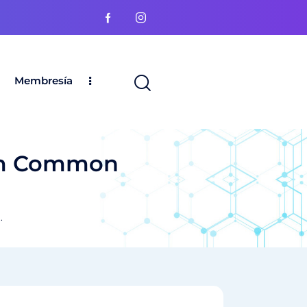
Membresía
rom Common
.