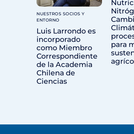
Nutric
Nitró
NUESTROS SOCIOS Y
Camb
ENTORNO
Climát
Luis Larrondo es
proces
incorporado
para m
como Miembro
susten
Correspondiente
agríco
de la Academia
Chilena de
Ciencias