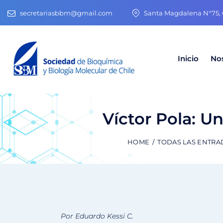
secretariasbbm@gmail.com
Santa Magdalena N°75, O
Inicio
No
Víctor Pola: U
HOME
TODAS LAS ENTRA
Por Eduardo Kessi C.