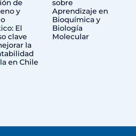
ión de
sobre
geno y
Aprendizaje en
io
Bioquímica y
ico: El
Biología
o clave
Molecular
ejorar la
tabilidad
la en Chile