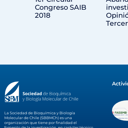
Congreso SAIB
invest
2018
Opinió
Tercer
Activ
La Sociedad de Bioquímica y Biología
Molecular de Chile (SBBMCh) es una
organización que tiene por finalidad el
fomento de la investigación, en carácter técnico