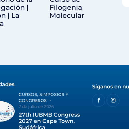
igación |
Filogenia
n | La
Molecular
a
idades
Síganos en nu
CURSOS, SIMPOSIOS Y
CONGRESOS
7 de julio de 2026
27th IUBMB Congress
2027 en Cape Town,
Sudáfrica