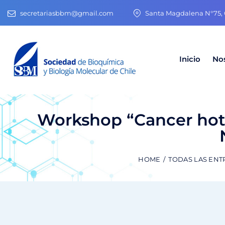
secretariasbbm@gmail.com
Santa Magdalena N°75, O
Inicio
No
Workshop “Cancer hot
HOME
TODAS LAS ENT