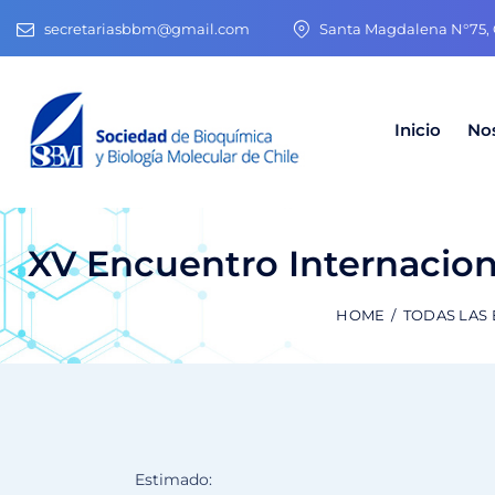
secretariasbbm@gmail.com
Santa Magdalena N°75, O
Inicio
No
XV Encuentro Internacion
HOME
TODAS LAS
Estimado: