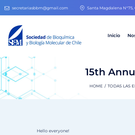
secretariasbbm@gmail.com
Santa Magdalena N°75, O
Inicio
No
15th Annu
HOME
TODAS LAS 
Hello everyone!