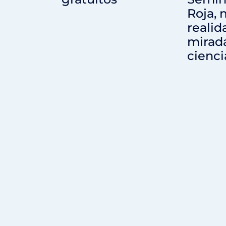
Roja, 
realid
mirada
cienci