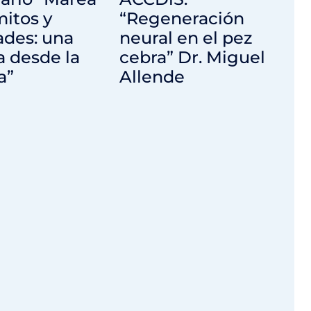
mitos y
“Regeneración
ades: una
neural en el pez
 desde la
cebra” Dr. Miguel
a”
Allende