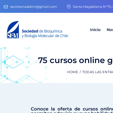
secretariasbbm@gmail.com
Santa Magdalena N°75, O
Inicio
No
75 cursos online g
HOME
TODAS LAS ENTR
Conoce la oferta de cursos onlin