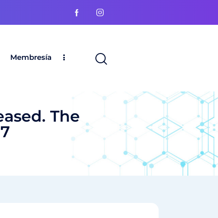
Membresía
eased. The
17