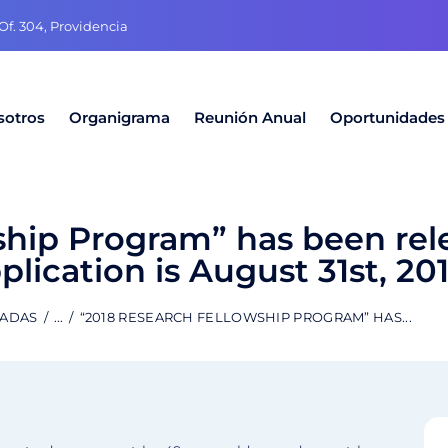
f. 304, Providencia
sotros
Organigrama
Reunión Anual
Oportunidades
ship Program” has been rel
plication is August 31st, 20
RADAS
...
“2018 RESEARCH FELLOWSHIP PROGRAM” HAS...