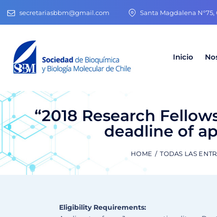
secretariasbbm@gmail.com
Santa Magdalena N°75, O
Inicio
No
“2018 Research Fellow
deadline of ap
HOME
TODAS LAS ENT
Eligibility Requirements: