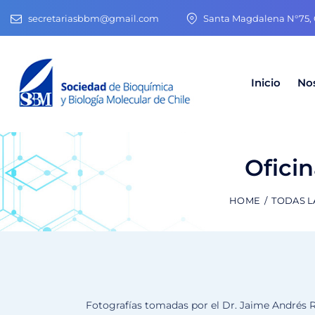
secretariasbbm@gmail.com
Santa Magdalena N°75, O
Inicio
No
Oficin
HOME
TODAS L
Fotografías tomadas por el Dr. Jaime Andrés Ri