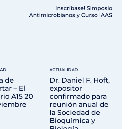
Inscríbase! Simposio
Antimicrobianos y Curso IAAS
DAD
ACTUALIDAD
a de
Dr. Daniel F. Hoft,
tar – El
expositor
io A15 20
confirmado para
viembre
reunión anual de
la Sociedad de
Bioquímica y
Biología