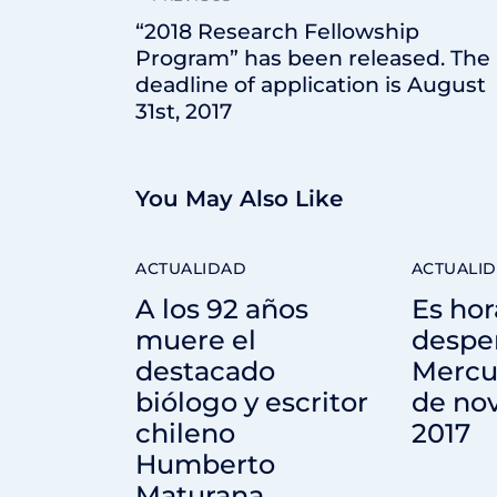
“2018 Research Fellowship
Program” has been released. The
deadline of application is August
31st, 2017
You May Also Like
ACTUALIDAD
ACTUALI
A los 92 años
Es hor
muere el
desper
destacado
Mercur
biólogo y escritor
de no
chileno
2017
Humberto
Maturana