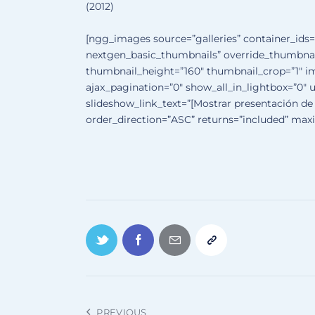
(2012)
[ngg_images source=”galleries” container_ids=
nextgen_basic_thumbnails” override_thumbnai
thumbnail_height=”160″ thumbnail_crop=”1″ 
ajax_pagination=”0″ show_all_in_lightbox=”0″
slideshow_link_text=”[Mostrar presentación de 
order_direction=”ASC” returns=”included” ma
PREVIOUS