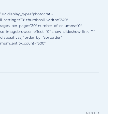
”16″ display_type=”photocrati-
l_settings=”0″ thumbnail_width=”240″
images_per_page=”30″ number_of_columns=”0″
 use_imagebrowser_effect=”0″ show_slideshow_link=”1″
diapositivas]” order_by=”sortorder”
ximum_entity_count=”500″]
NEXT