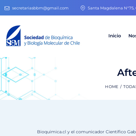
secretariasbbm@gmail.com
Santa Magdalena N°75, O
Inicio
No
Aft
HOME
TODA
Bioquimica.cl y el comunicador Científico Gabr