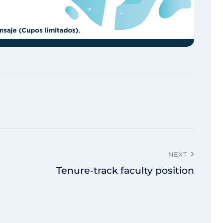
NEXT
Tenure-track faculty position