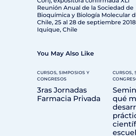
Cori), expositora confirmada XLI
Reunión Anual de la Sociedad de
Bioquímica y Biología Molecular 
Chile, 25 al 28 de septiembre 2018
Iquique, Chile
You May Also Like
CURSOS, SIMPOSIOS Y
CURSOS, 
CONGRESOS
CONGRES
3ras Jornadas
Semin
Farmacia Privada
qué m
desar
prácti
cientí
escue