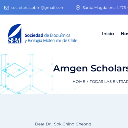
secretariasbbm@gmail.com
Santa Magdalena N°75, O
Inicio
No
Amgen Scholars
HOME
TODAS LAS ENTRA
Dear Dr. Sok Ching Cheong,