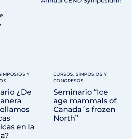
Annual CEND Symposium!
de
,
SIMPOSIOS Y
CURSOS, SIMPOSIOS Y
OS
CONGRESOS
ario ¿De
Seminario “Ice
anera
age mammals of
rollamos
Canada´s frozen
cas
North”
ficas en la
la?