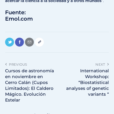
acercar la ciencia a la sociedad y a otros mundos
“.
Fuente:
Emol.com
PREVIOUS
NEXT
Cursos de astronomía
International
en noviembre en
Workshop:
Cerro Calán (Cupos
“Biostatistical
Limitados): El Caldero
analyses of genetic
Mágico. Evolución
variants “
Estelar