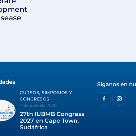
brate
opment
isease
idades
Síganos en nu
CURSOS, SIMPOSIOS Y
CONGRESOS
7 de julio de 2026
27th IUBMB Congress
2027 en Cape Town,
Sudáfrica