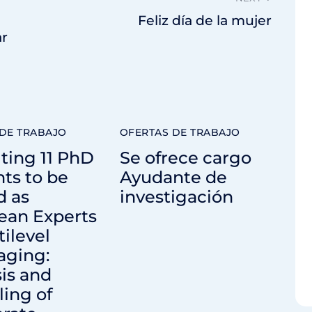
Feliz día de la mujer
ar
DE TRABAJO
OFERTAS DE TRABAJO
ting 11 PhD
Se ofrece cargo
ts to be
Ayudante de
d as
investigación
ean Experts
tilevel
aging:
is and
ing of