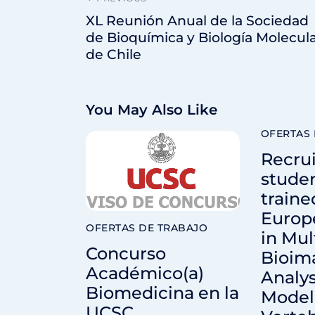
XL Reunión Anual de la Sociedad
de Bioquímica y Biología Molecul
de Chile
You May Also Like
OFERTAS 
Recrui
studen
traine
Europ
OFERTAS DE TRABAJO
in Mul
Concurso
Bioim
Académico(a)
Analys
Biomedicina en la
Modell
UCSC