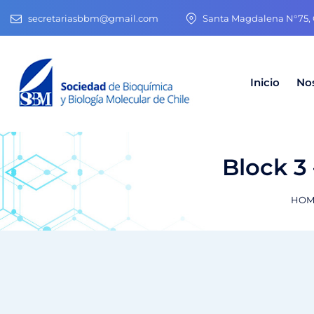
secretariasbbm@gmail.com
Santa Magdalena N°75, O
Inicio
No
Block 3
HOM