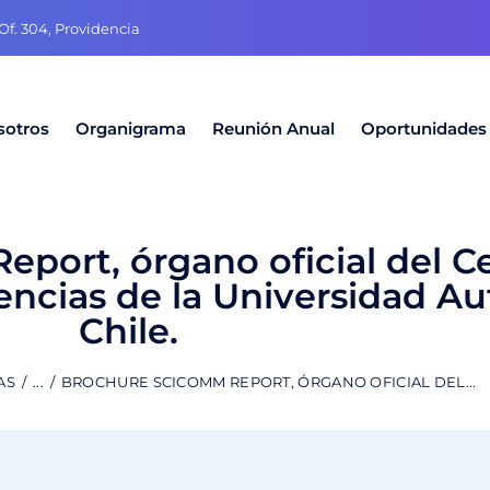
f. 304, Providencia
sotros
Organigrama
Reunión Anual
Oportunidades
port, órgano oficial del C
encias de la Universidad 
Chile.
AS
...
BROCHURE SCICOMM REPORT, ÓRGANO OFICIAL DEL...