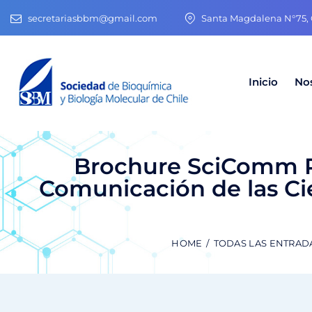
secretariasbbm@gmail.com
Santa Magdalena N°75, O
Inicio
No
Brochure SciComm Re
Comunicación de las Ci
HOME
TODAS LAS ENTRAD