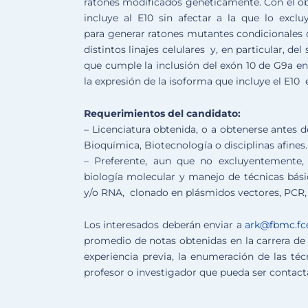
ratones modificados genéticamente. Con el obj
incluye al E10 sin afectar a la que lo exclu
para generar ratones mutantes condicionales q
distintos linajes celulares y, en particular, de
que cumple la inclusión del exón 10 de G9a e
la expresión de la isoforma que incluye el E10 e
Requerimientos del candidato:
– Licenciatura obtenida, o a obtenerse antes d
Bioquímica, Biotecnología o disciplinas afines.
– Preferente, aun que no excluyentemente, 
biología molecular y manejo de técnicas bá
y/o RNA, clonado en plásmidos vectores, PCR, 
Los interesados deberán enviar a
ark@fbmc.fce
promedio de notas obtenidas en la carrera de 
experiencia previa, la enumeración de las téc
profesor o investigador que pueda ser contacta