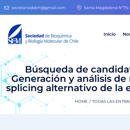
secretariasbbm@gmail.com
Santa Magdalena N°75, O
Inicio
No
Búsqueda de candidat
Generación y análisis de
splicing alternativo de la
HOME
TODAS LAS ENTRA