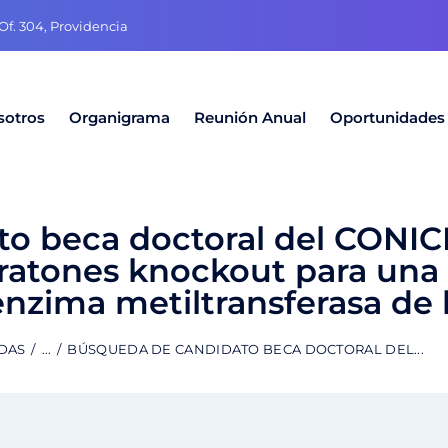
f. 304, Providencia
sotros
Organigrama
Reunión Anual
Oportunidades
o beca doctoral del CONIC
 ratones knockout para una
 enzima metiltransferasa de
DAS
...
BÚSQUEDA DE CANDIDATO BECA DOCTORAL DEL...