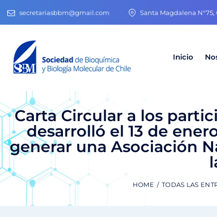
secretariasbbm@gmail.com
Santa Magdalena N°75, O
Inicio
No
Carta Circular a los part
desarrolló el 13 de enero
generar una Asociación Na
HOME
TODAS LAS ENT