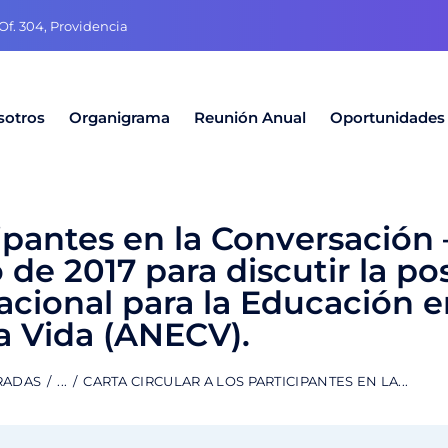
f. 304, Providencia
sotros
Organigrama
Reunión Anual
Oportunidades
icipantes en la Conversación
 de 2017 para discutir la po
cional para la Educación e
la Vida (ANECV).
RADAS
...
CARTA CIRCULAR A LOS PARTICIPANTES EN LA...