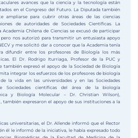
taculares avances que la ciencia y la tecnología están
ntados en el Congreso del Futuro. La Diputada también
e ampliarse para cubrir otras áreas de las ciencias
niones de autoridades de Sociedades Científicas. La
la Academia Chilena de Ciencias se excusó de participar
pero nos autorizó para transmitir un entusiasta apoyo
ANECV y me solicitó dar a conocer que la Academia tenía
ra difundir entre los profesores de Biología los más
gicas. El Dr. Rodrigo Iturriaga, Profesor de la PUC y
le también expresó el apoyo de la Sociedad de Biología
ita integrar los esfuerzos de los profesores de biología
 de la vida en las universidades y en las Sociedades
 de Sociedades científicas del área de la biología
uímica y Biología Molecular – Dr. Christian Wilson),
), también expresaron el apoyo de sus instituciones a la
cas universitarias, el Dr. Allende informó que el Rector
én él le informó de la iniciativa, le había expresado todo
iencias Biomédicas de la Facultad de Medicina de la