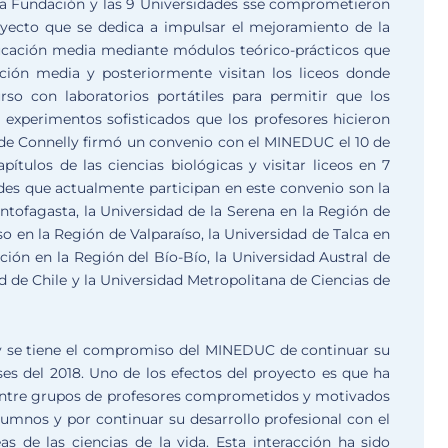
la Fundación y las 9 Universidades sse comprometieron
oyecto que se dedica a impulsar el mejoramiento de la
ducación media mediante módulos teórico-prácticos que
ción media y posteriormente visitan los liceos donde
rso con laboratorios portátiles para permitir que los
experimentos sofisticados que los profesores hicieron
ende Connelly firmó un convenio con el MINEDUC el 10 de
pítulos de las ciencias biológicas y visitar liceos en 7
ades que actualmente participan en este convenio son la
tofagasta, la Universidad de la Serena en la Región de
o en la Región de Valparaíso, la Universidad de Talca en
ción en la Región del Bío-Bío, la Universidad Austral de
ad de Chile y la Universidad Metropolitana de Ciencias de
y se tiene el compromiso del MINEDUC de continuar su
es del 2018. Uno de los efectos del proyecto es que ha
 entre grupos de profesores comprometidos y motivados
umnos y por continuar su desarrollo profesional con el
eas de las ciencias de la vida. Esta interacción ha sido