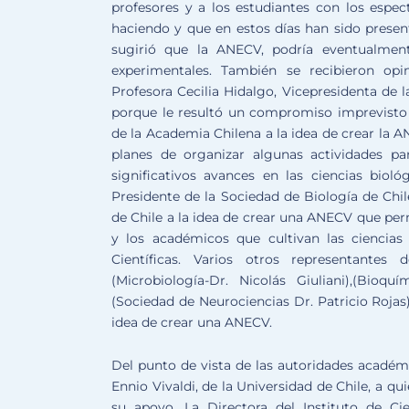
profesores y a los estudiantes con los espec
haciendo y que en estos días han sido prese
sugirió que la ANECV, podría eventualment
experimentales. También se recibieron opi
Profesora Cecilia Hidalgo, Vicepresidenta de 
porque le resultó un compromiso imprevisto 
de la Academia Chilena a la idea de crear la 
planes de organizar algunas actividades pa
significativos avances en las ciencias bioló
Presidente de la Sociedad de Biología de Chi
de Chile a la idea de crear una ANECV que perm
y los académicos que cultivan las ciencias
Científicas. Varios otros representantes
(Microbiología-Dr. Nicolás Giuliani),(Bioq
(Sociedad de Neurociencias Dr. Patricio Rojas
idea de crear una ANECV.
Del punto de vista de las autoridades académi
Ennio Vivaldi, de la Universidad de Chile, a qui
su apoyo. La Directora del Instituto de C