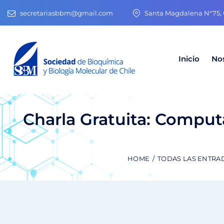
secretariasbbm@gmail.com
Santa Magdalena N°75, O
Inicio
No
Charla Gratuita: Computa
HOME
TODAS LAS ENTRA