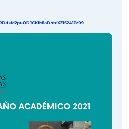
RDdkM2puODJCK1M1aDhtcXZIS241Zz
09