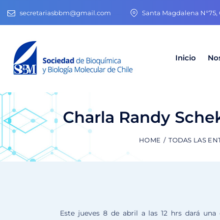
secretariasbbm@gmail.com
Santa Magdalena N°75, O
Inicio
No
Charla Randy Schekm
HOME
TODAS LAS EN
Este jueves 8 de abril a las 12 hrs dará un