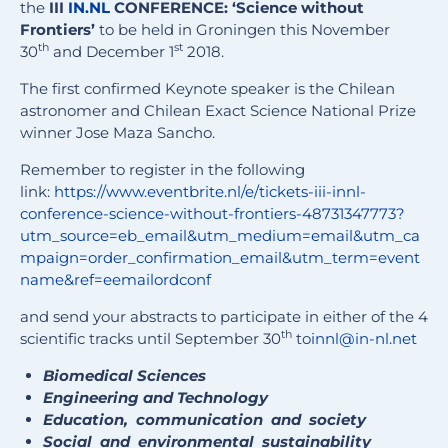
the
III
IN.NL
CONFERENCE: ‘Science without
Frontiers’
to be held in Groningen this November
th
st
30
and December 1
2018.
The first confirmed Keynote speaker is the Chilean
astronomer and Chilean Exact Science National Prize
winner Jose Maza Sancho.
Remember to register in the following
link:
https://www.eventbrite.nl/e/tickets-iii-innl-
conference-science-without-frontiers-48731347773?
utm_source=eb_email&utm_medium=email&utm_ca
mpaign=order_confirmation_email&utm_term=event
name&ref=eemailordconf
and send your abstracts to participate in either of the 4
th
scientific tracks until September 30
to
innl@in-nl.net
Biomedical Sciences
Engineering and Technology
Education, communication and society
Social and environmental sustainability