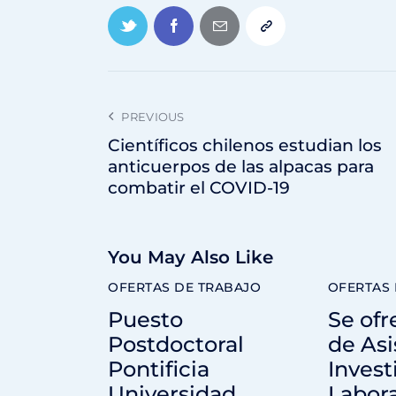
PREVIOUS
Científicos chilenos estudian los
anticuerpos de las alpacas para
combatir el COVID-19
You May Also Like
OFERTAS DE TRABAJO
OFERTAS 
Puesto
Se ofr
Postdoctoral
de Asi
Pontificia
Invest
Universidad
Labora