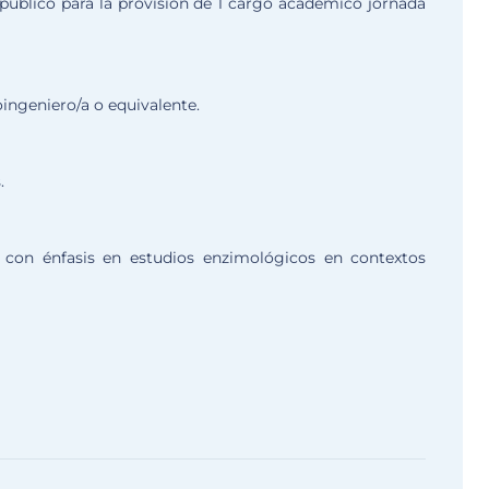
úblico para la provisión de 1 cargo académico jornada
oingeniero/a o equivalente.
.
, con énfasis en estudios enzimológicos en contextos