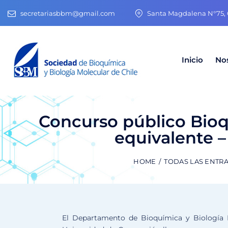
secretariasbbm@gmail.com
Santa Magdalena N°75, O
Inicio
No
Concurso público Bioqu
equivalente 
HOME
TODAS LAS ENTR
El Departamento de Bioquímica y Biología M