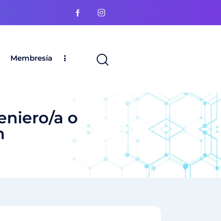
Membresía
eniero/a o
n