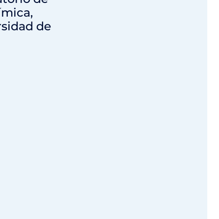
ímica,
rsidad de