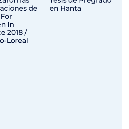
aron las
Tesis de Pregrado
laciones de
en Hanta
 For
n In
e 2018 /
o-Loreal