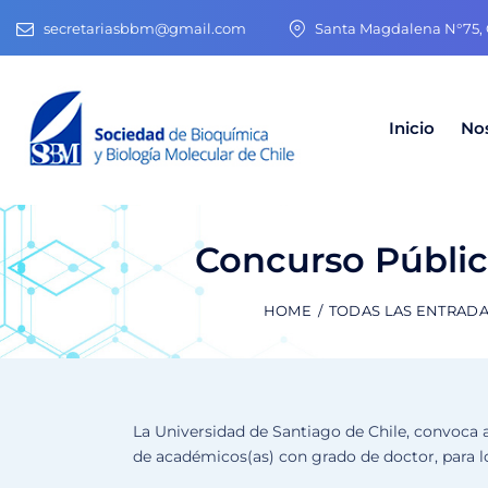
secretariasbbm@gmail.com
Santa Magdalena N°75, O
Inicio
No
Concurso Públic
HOME
TODAS LAS ENTRAD
La Universidad de Santiago de Chile, convoca a
de académicos(as) con grado de doctor, para l