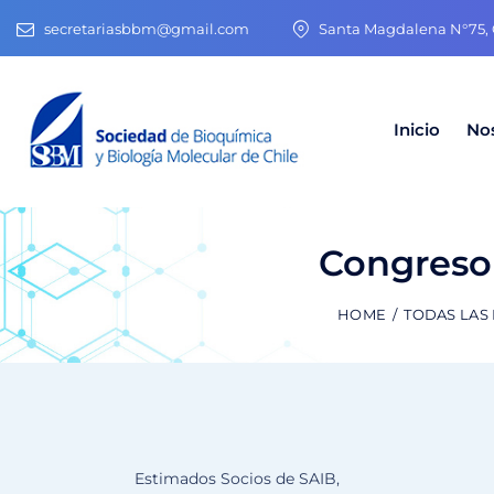
secretariasbbm@gmail.com
Santa Magdalena N°75, O
Inicio
No
Congreso
HOME
TODAS LAS
Estimados Socios de SAIB,