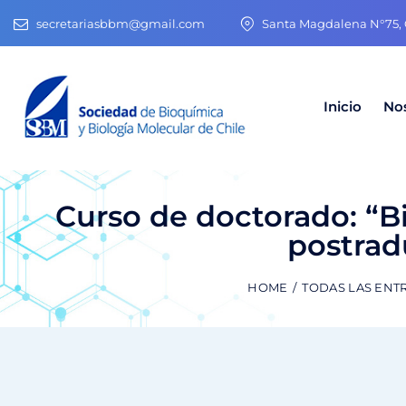
secretariasbbm@gmail.com
Santa Magdalena N°75, O
Inicio
No
Curso de doctorado: “Bi
postrad
HOME
TODAS LAS ENT