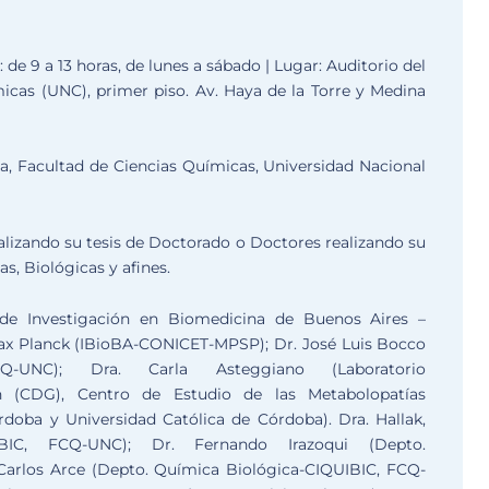
: de 9 a 13 horas, de lunes a sábado | Lugar: Auditorio del
micas (UNC), primer piso. Av. Haya de la Torre y Medina
, Facultad de Ciencias Químicas, Universidad Nacional
lizando su tesis de Doctorado o Doctores realizando su
, Biológicas y afines.
o de Investigación en Biomedicina de Buenos Aires –
Max Planck (IBioBA-CONICET-MPSP); Dr. José Luis Bocco
FCQ-UNC); Dra. Carla Asteggiano (Laboratorio
n (CDG), Centro de Estudio de las Metabolopatías
doba y Universidad Católica de Córdoba). Dra. Hallak,
IBIC, FCQ-UNC); Dr. Fernando Irazoqui (Depto.
Carlos Arce (Depto. Química Biológica-CIQUIBIC, FCQ-