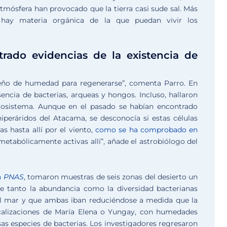
atmósfera han provocado que la tierra casi sude sal. Más
hay materia orgánica de la que puedan vivir los
rado evidencias de la existencia de
eño de humedad para regenerarse”, comenta Parro. En
esencia de bacterias, arqueas y hongos. Incluso, hallaron
ecosistema. Aunque en el pasado se habían encontrado
hiperáridos del Atacama, se desconocía si estas células
s hasta allí por el viento,
como se ha comprobado en
s metabólicamente activas allí”, añade el astrobiólogo del
a
PNAS
, tomaron muestras de seis zonas del desierto un
e tanto la abundancia como la diversidad bacterianas
al mar y que ambas iban reduciéndose a medida que la
calizaciones de María Elena o Yungay, con humedades
sas especies de bacterias. Los investigadores regresaron