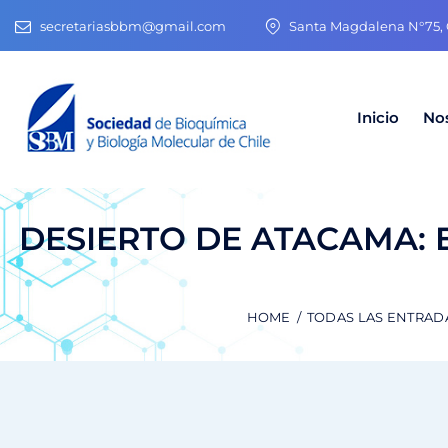
secretariasbbm@gmail.com
Santa Magdalena N°75, O
Inicio
No
DESIERTO DE ATACAMA: En
HOME
TODAS LAS ENTRAD