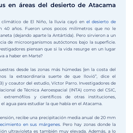
rus en áreas del desierto de Atacama
climático de El Niño, la lluvia cayó en
el desierto de
n 40 años. Fueron unos pocos milímetros que no le
aneta (dejando aparte la Antártida). Pero sirvieron a un
ncia de microorganismos autóctonos bajo la superficie.
vestigadores piensan que si la vida resurge en un lugar
va a haber en Marte?
uestras desde las zonas más húmedas [en la costa del
os la extraordinaria suerte de que llovió”, dice el
) y coautor del estudio, Víctor Parro. Investigadores de
Nacional de Técnica Aeroespacial (INTA) como del CSIC,
extremófilos y científicos de otras instituciones,
el agua para estudiar la que había en el Atacama.
ensión, recibe una precipitación media anual de 20 mm
orecimiento en sus márgenes
. Pero hay zonas donde la
ción ultravioleta es también muy elevada. Además, a lo