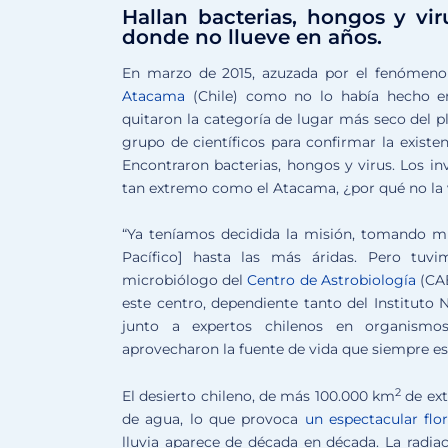
Hallan bacterias, hongos y vi
donde no llueve en años.
En marzo de 2015, azuzada por el fenómeno 
Atacama
(Chile) como no lo había hecho e
quitaron la categoría de lugar más seco del pl
grupo de científicos para confirmar la existe
Encontraron bacterias, hongos y virus. Los in
tan extremo como el Atacama, ¿por qué no la 
“Ya teníamos decidida la misión, tomando m
Pacífico] hasta las más áridas. Pero tuvim
microbiólogo del
Centro de Astrobiología
(CAB
este centro, dependiente tanto del Instituto 
junto a expertos chilenos en organismos 
aprovecharon la fuente de vida que siempre es 
2
El desierto chileno, de más 100.000 km
de ext
de agua, lo que provoca
un espectacular fl
lluvia aparece de década en década. La radia