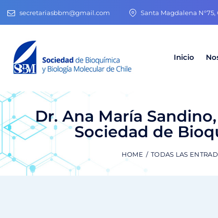
secretariasbbm@gmail.com
Santa Magdalena N°75, O
Inicio
No
Dr. Ana María Sandino,
Sociedad de Bioqu
HOME
TODAS LAS ENTRA