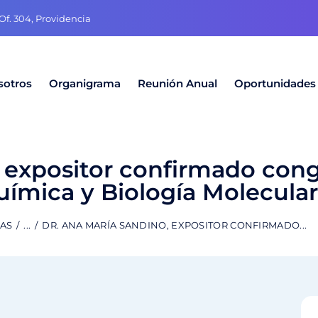
f. 304, Providencia
sotros
Organigrama
Reunión Anual
Oportunidades
 expositor confirmado cong
ímica y Biología Molecular
DAS
...
DR. ANA MARÍA SANDINO, EXPOSITOR CONFIRMADO...