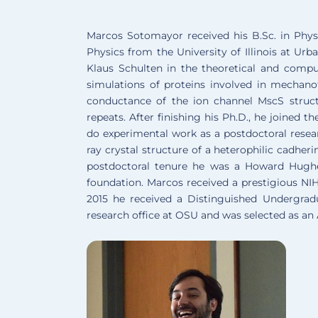
Marcos Sotomayor received his B.Sc. in Physi
Physics from the University of Illinois at Ur
Klaus Schulten in the theoretical and comp
simulations of proteins involved in mechano
conductance of the ion channel MscS structu
repeats. After finishing his Ph.D., he joined 
do experimental work as a postdoctoral resear
ray crystal structure of a heterophilic cadher
postdoctoral tenure he was a Howard Hughe
foundation. Marcos received a prestigious NI
2015 he received a Distinguished Undergra
research office at OSU and was selected as an 