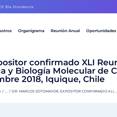
f. 304, Providencia
sotros
Organigrama
Reunión Anual
Oportunidades
positor confirmado XLI Reu
 y Biología Molecular de Ch
mbre 2018, Iquique, Chile
S
...
DR. MARCOS SOTOMAYOR, EXPOSITOR CONFIRMADO XLI...