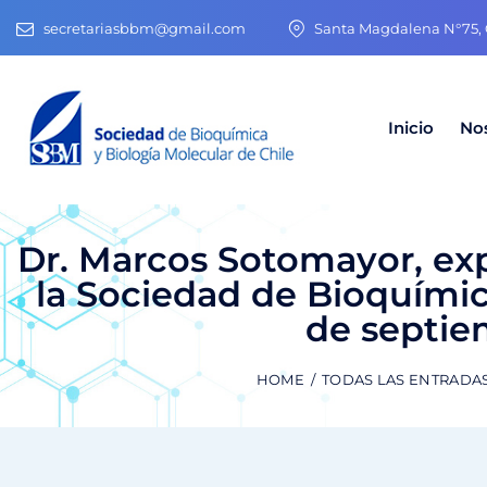
secretariasbbm@gmail.com
Santa Magdalena N°75, O
Inicio
No
Dr. Marcos Sotomayor, ex
la Sociedad de Bioquímica
de septie
HOME
TODAS LAS ENTRADA