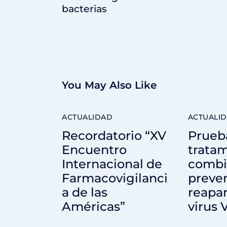
bacterias
You May Also Like
ACTUALIDAD
ACTUALI
Recordatorio “XV
Prueb
Encuentro
trata
Internacional de
combi
Farmacovigilanci
preven
a de las
reapar
Américas”
virus 