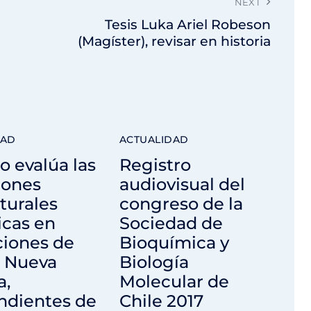
NEXT
Tesis Luka Ariel Robeson
(Magíster), revisar en historia
DAD
ACTUALIDAD
o evalúa las
Registro
iones
audiovisual del
turales
congreso de la
icas en
Sociedad de
ciones de
Bioquímica y
 Nueva
Biología
a,
Molecular de
ndientes de
Chile 2017