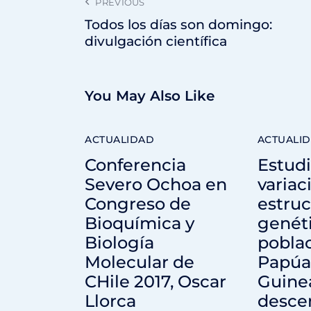
PREVIOUS
Todos los días son domingo:
divulgación científica
You May Also Like
ACTUALIDAD
ACTUALI
Conferencia
Estudi
Severo Ochoa en
variac
Congreso de
estruc
Bioquímica y
genét
Biología
pobla
Molecular de
Papúa
CHile 2017, Oscar
Guine
Llorca
desce