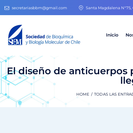
secretariasbbm@gmail.com
Santa Magdalena N°75, O
Inicio
No
El diseño de anticuerpos
ll
HOME
TODAS LAS ENTRA