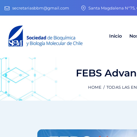
secretariasbbm@gmail.com
Santa Magdalena N°75, O
Inicio
No
FEBS Advan
HOME
TODAS LAS E