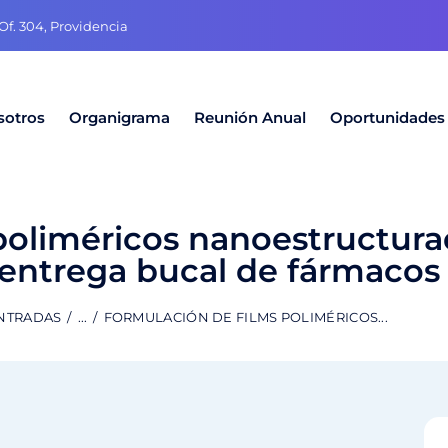
f. 304, Providencia
sotros
Organigrama
Reunión Anual
Oportunidades
 poliméricos nanoestructur
 entrega bucal de fármacos
ENTRADAS
...
FORMULACIÓN DE FILMS POLIMÉRICOS...