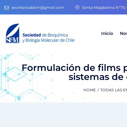
secretariasbbm@gmail.com
Santa Magdalena N°75, O
Inicio
No
Formulación de films
sistemas de
HOME
TODAS LAS 