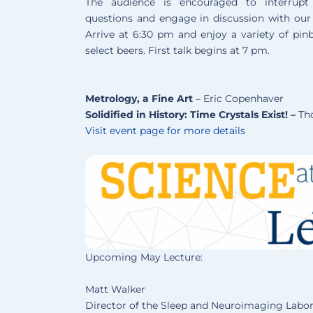
The audience is encouraged to interrupt
questions and engage in discussion with our 
Arrive at 6:30 pm and enjoy a variety of pinb
select beers. First talk begins at 7 pm.
Metrology, a Fine Art
– Eric Copenhaver
Solidified in History: Time Crystals Exist! –
Tho
Visit event page for more details
Upcoming May Lecture:
Matt Walker
Director of the Sleep and Neuroimaging Labor