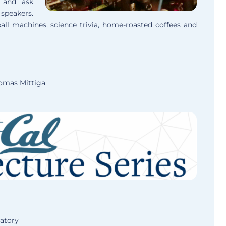
 and ask
speakers.
all machines, science trivia, home-roasted coffees and
mas Mittiga
atory