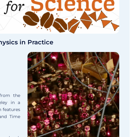
ysics in Practice
from the
ley in a
h features
 and Time