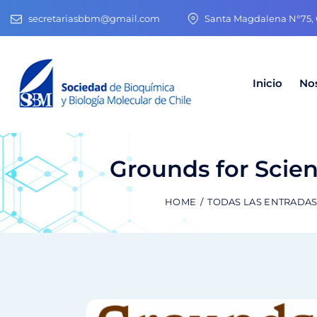
secretariasbbm@gmail.com
Santa Magdalena N°75, O
Inicio
No
Grounds for Scien
HOME
TODAS LAS ENTRADA