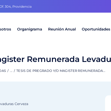
f. 304, Providencia
sotros
Organigrama
Reunión Anual
Oportunidades
Magister Remunerada Levadu
DAS
...
TESIS DE PREGRADO Y/O MAGISTER REMUNERADA...
evaduras Cerveza