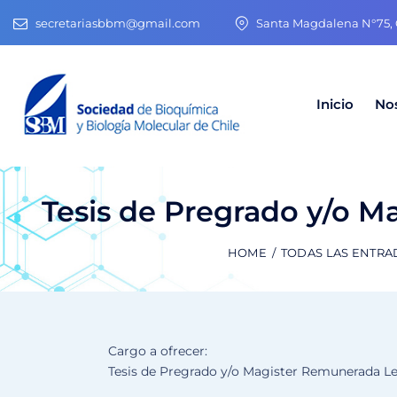
secretariasbbm@gmail.com
Santa Magdalena N°75, O
Inicio
No
Tesis de Pregrado y/o 
HOME
TODAS LAS ENTRA
Cargo a ofrecer:
Tesis de Pregrado y/o Magister Remunerada L