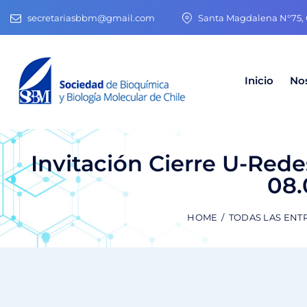
secretariasbbm@gmail.com
Santa Magdalena N°75, O
Inicio
No
Invitación Cierre U-Red
08.
HOME
TODAS LAS ENT