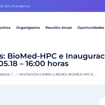
f. 304, Providencia
sotros
Organigrama
Reunión Anual
Oportunidades
es: BioMed-HPC e Inaugurac
05.18 – 16:00 horas
RADAS
...
INVITACIÓN CIERRE U-REDES: BIOMED-HPC E...