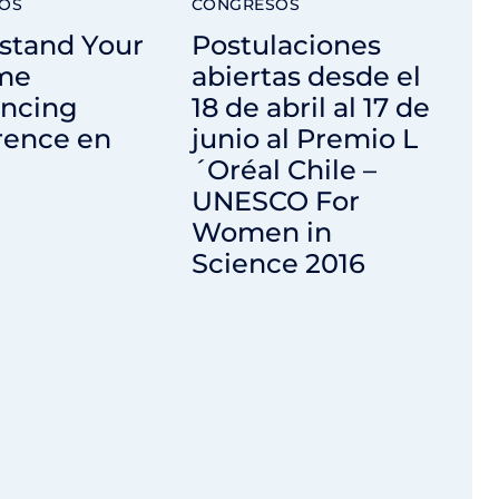
OS
CONGRESOS
stand Your
Postulaciones
me
abiertas desde el
ncing
18 de abril al 17 de
rence en
junio al Premio L
´Oréal Chile –
UNESCO For
Women in
Science 2016