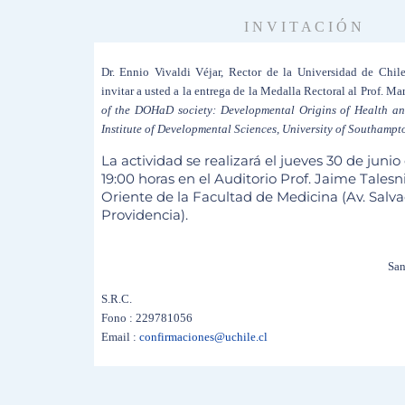
I N V I T A C I Ó N
Dr. Ennio Vivaldi Véjar, Rector de la Universidad de Chil
invitar a usted a la entrega de la Medalla Rectoral al Prof. M
of the DOHaD society: Developmental Origins of Health and
Institute of Developmental Sciences, University of Southampt
La actividad se realizará el jueves 30 de junio
19:00 horas en el Auditorio Prof. Jaime Tales
Oriente de la Facultad de Medicina (Av. Salva
Providencia).
San
S.R.C.
Fono : 229781056
Email :
confirmaciones@uchile.cl