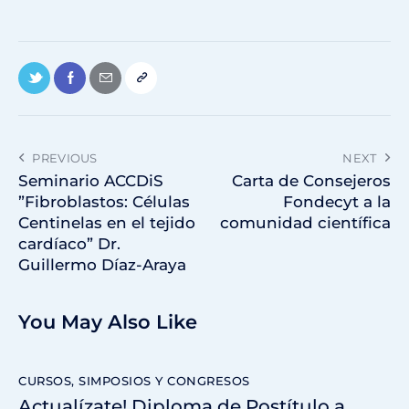
PREVIOUS
NEXT
Seminario ACCDiS​ ​
Carta de Consejeros
”Fibroblastos: Células ​
Fondecyt a la
C​entinelas en el tejido
comunidad científica
​c​ardíaco” Dr.
Guillermo Díaz-Araya
You May Also Like
CURSOS, SIMPOSIOS Y CONGRESOS
Actualízate! Diploma de Postítulo a