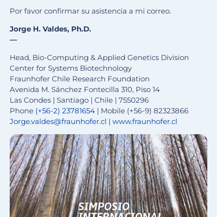
Por favor confirmar su asistencia a mi correo.
Jorge H. Valdes, Ph.D.
—
Head, Bio-Computing & Applied Genetics Division
Center for Systems Biotechnology
Fraunhofer Chile Research Foundation
Avenida M. Sánchez Fontecilla 310, Piso 14
Las Condes | Santiago | Chile | 7550296
Phone
(+56-2) 23781654
| Mobile (+56-9) 82323866
Jorge.valdes@fraunhofer.cl
|
www.fraunhofer.cl