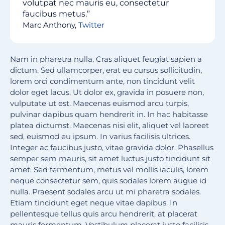
volutpat nec mauris eu, consectetur
faucibus metus.”
Marc Anthony,
Twitter
Nam in pharetra nulla. Cras aliquet feugiat sapien a
dictum. Sed ullamcorper, erat eu cursus sollicitudin,
lorem orci condimentum ante, non tincidunt velit
dolor eget lacus. Ut dolor ex, gravida in posuere non,
vulputate ut est. Maecenas euismod arcu turpis,
pulvinar dapibus quam hendrerit in. In hac habitasse
platea dictumst. Maecenas nisi elit, aliquet vel laoreet
sed, euismod eu ipsum. In varius facilisis ultrices.
Integer ac faucibus justo, vitae gravida dolor. Phasellus
semper sem mauris, sit amet luctus justo tincidunt sit
amet. Sed fermentum, metus vel mollis iaculis, lorem
neque consectetur sem, quis sodales lorem augue id
nulla. Praesent sodales arcu ut mi pharetra sodales.
Etiam tincidunt eget neque vitae dapibus. In
pellentesque tellus quis arcu hendrerit, at placerat
mauris fermentum. Vestibulum placerat justo facilisis