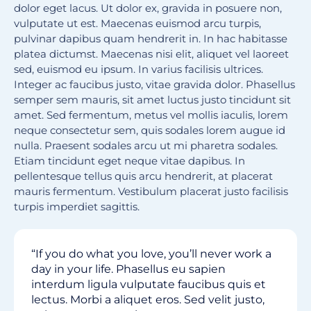
dolor eget lacus. Ut dolor ex, gravida in posuere non,
vulputate ut est. Maecenas euismod arcu turpis,
pulvinar dapibus quam hendrerit in. In hac habitasse
platea dictumst. Maecenas nisi elit, aliquet vel laoreet
sed, euismod eu ipsum. In varius facilisis ultrices.
Integer ac faucibus justo, vitae gravida dolor. Phasellus
semper sem mauris, sit amet luctus justo tincidunt sit
amet. Sed fermentum, metus vel mollis iaculis, lorem
neque consectetur sem, quis sodales lorem augue id
nulla. Praesent sodales arcu ut mi pharetra sodales.
Etiam tincidunt eget neque vitae dapibus. In
pellentesque tellus quis arcu hendrerit, at placerat
mauris fermentum. Vestibulum placerat justo facilisis
turpis imperdiet sagittis.
“If you do what you love, you’ll never work a
day in your life. Phasellus eu sapien
interdum ligula vulputate faucibus quis et
lectus. Morbi a aliquet eros. Sed velit justo,