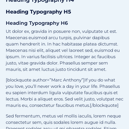
Heading Typography H5
Heading Typography H6
Ut dolor ex, gravida in posuere non, vulputate ut est.
Maecenas euismod arcu turpis, pulvinar dapibus
quam hendrerit in. In hac habitasse platea dictumst.
Maecenas nisi elit, aliquet vel laoreet sed, euismod eu
ipsum. In varius facilisis ultrices. Integer ac faucibus
justo, vitae gravida dolor. Phasellus semper sem
mauris, sit amet luctus justo tincidunt sit amet.
[blockquote author=”Marc Anthony”]If you do what
you love, you’ll never work a day in your life. Phasellus
eu sapien interdum ligula vulputate faucibus quis et
lectus. Morbi a aliquet eros. Sed velit justo, volutpat nec
mauris eu, consectetur faucibus metus.[/blockquote]
Sed fermentum, metus vel mollis iaculis, lorem neque
consectetur sem, quis sodales lorem augue id nulla.
Praesent sodales arcu ut mi pharetra sodales. Etiam