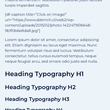
turpis imperdiet sagittis.
[df-caption title=”Click on Image!”
url=”https://www.sbbmch.cl/web2/wp-
content/uploads/2015/02/photo-1422479516648-
9b1f0b6e8da8.jpg”]
Lorem ipsum dolor sit amet, consectetur adipiscing
elit. Etiam dignissim eu lacus eget maximus. Nunc
fermentum volutpat risus sed luctus. Vestibulum
consectetur, tellus cursus euismod tempus, neque
neque feugiat arcu, sed ornare odio justo sed nulla.
Heading Typography H1
Heading Typography H2
Heading Typography H3
Heading Typography H4