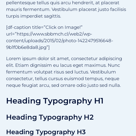
pellentesque tellus quis arcu hendrerit, at placerat
mauris fermentum. Vestibulum placerat justo facilisis
turpis imperdiet sagittis.
[df-caption title=”Click on Image!”
url=”https://www.sbbmch.cl/web2/wp-
content/uploads/2015/02/photo-1422479516648-
9b1f0b6e8da8.jpg”]
Lorem ipsum dolor sit amet, consectetur adipiscing
elit. Etiam dignissim eu lacus eget maximus. Nunc
fermentum volutpat risus sed luctus. Vestibulum
consectetur, tellus cursus euismod tempus, neque
neque feugiat arcu, sed ornare odio justo sed nulla.
Heading Typography H1
Heading Typography H2
Heading Typography H3