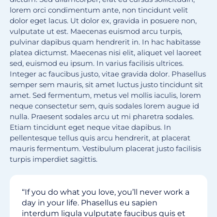
lorem orci condimentum ante, non tincidunt velit
dolor eget lacus. Ut dolor ex, gravida in posuere non,
vulputate ut est. Maecenas euismod arcu turpis,
pulvinar dapibus quam hendrerit in. In hac habitasse
platea dictumst. Maecenas nisi elit, aliquet vel laoreet
sed, euismod eu ipsum. In varius facilisis ultrices.
Integer ac faucibus justo, vitae gravida dolor. Phasellus
semper sem mauris, sit amet luctus justo tincidunt sit
amet. Sed fermentum, metus vel mollis iaculis, lorem
neque consectetur sem, quis sodales lorem augue id
nulla. Praesent sodales arcu ut mi pharetra sodales.
Etiam tincidunt eget neque vitae dapibus. In
pellentesque tellus quis arcu hendrerit, at placerat
mauris fermentum. Vestibulum placerat justo facilisis
turpis imperdiet sagittis.
“If you do what you love, you’ll never work a
day in your life. Phasellus eu sapien
interdum ligula vulputate faucibus quis et